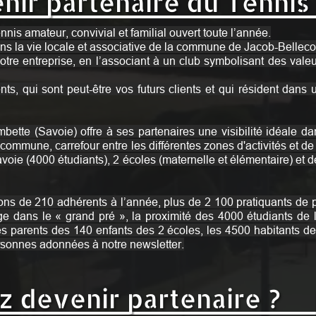
nir partenaire du Tennis
ennis amateur, convivial et familial ouvert toute l’année.
ns la vie locale et associative de la commune de Jacob-Bellec
 entreprise, en l’associant à un club symbolisant des valeurs
ts, qui sont peut-être vos futurs clients et qui résident dan
ette (Savoie) offre à ses partenaires une visibilité idéale d
la commune, carrefour entre les différentes zones d'activités et d
avoie (4000 étudiants), 2 écoles (maternelle et élémentaire) et d
ons de 210 adhérents à l’année, plus de 2 100 pratiquants de
ans le « grand pré », la proximité des 4000 étudiants de l'uni
es parents des 140 enfants des 2 écoles, les 4500 habitants d
rsonnes adonnées à notre newsletter.
z devenir partenaire ?